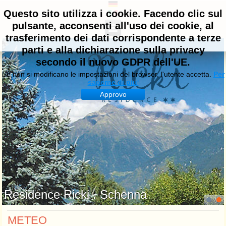
Questo sito utilizza i cookie. Facendo clic sul
pulsante, acconsenti all'uso dei cookie, al
trasferimento dei dati corrispondente a terze
parti e alla dichiarazione sulla privacy
secondo il nuovo GDPR dell'UE.
Se non si modificano le impostazioni del browser, l'utente accetta.
Per
saperne di piu'
Approvo
Residence Ricki . Schenna
METEO