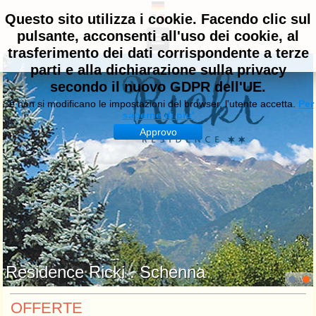
Questo sito utilizza i cookie. Facendo clic sul
pulsante, acconsenti all'uso dei cookie, al
trasferimento dei dati corrispondente a terze
parti e alla dichiarazione sulla privacy
secondo il nuovo GDPR dell'UE.
Se non si modificano le impostazioni del browser, l'utente accetta.
Per
saperne di piu'
Approvo
Residence Ricki . Schenna
OFFERTE