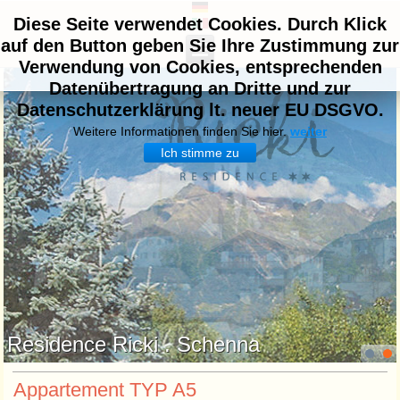
Diese Seite verwendet Cookies. Durch Klick
auf den Button geben Sie Ihre Zustimmung zur
Verwendung von Cookies, entsprechenden
Datenübertragung an Dritte und zur
Datenschutzerklärung lt. neuer EU DSGVO.
Weitere Informationen finden Sie hier.
weiter
Ich stimme zu
Residence Ricki . Schenna
Appartement TYP A5