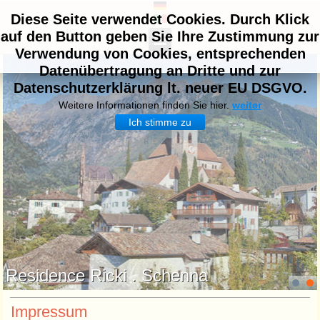
Diese Seite verwendet Cookies. Durch Klick
auf den Button geben Sie Ihre Zustimmung zur
Verwendung von Cookies, entsprechenden
Datenübertragung an Dritte und zur
Datenschutzerklärung lt. neuer EU DSGVO.
Weitere Informationen finden Sie hier.
weiter
Ich stimme zu
Residence Ricki . Schenna
Impressum